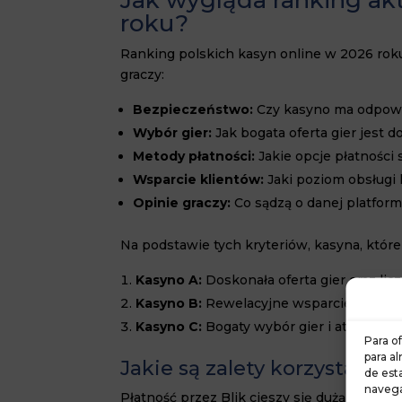
Jak wygląda ranking ak
roku?
Ranking polskich kasyn online w 2026 roku 
graczy:
Bezpieczeństwo:
Czy kasyno ma odpowie
Wybór gier:
Jak bogata oferta gier jest d
Metody płatności:
Jakie opcje płatności
Wsparcie klientów:
Jaki poziom obsługi 
Opinie graczy:
Co sądzą o danej platform
Na podstawie tych kryteriów, kasyna, które
Kasyno A:
Doskonała oferta gier oraz lic
Kasyno B:
Rewelacyjne wsparcie klienta 
Kasyno C:
Bogaty wybór gier i atrakcyjn
Para o
para a
Jakie są zalety korzystania 
de est
navegac
Płatność przez Blik cieszy się dużą popula