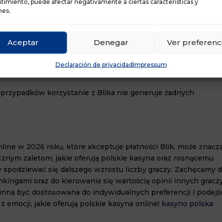
timiento, puede afectar negativamente a ciertas características y
nes.
ychmiastowo, co pozwala na błyskawiczne zasilenie konta gra
wansowane metody szyfrowania, co sprawia, że jest to jedna 
Aceptar
Denegar
Ver preferenc
ne.
Declaración de privacidad
Impressum
omocą swojego smartfona bez konieczności wprowadzania
przypadków korzystanie z Blika nie generuje żadnych
ine w 2026 roku, które akceptuje płatności Blik, może znacz
cznym zaletom, jakie oferują polskie kasyna oraz rosnącemu
 spodziewać się dalszego wzrostu liczby graczy. Zachęcamy 
kingami oraz do kierowania się wartością opinii innych graczy
nna być dostosowana do indywidualnych preferencji i podejś
 z emocji, jakie oferują polskie kasyna online!
kasyno polska