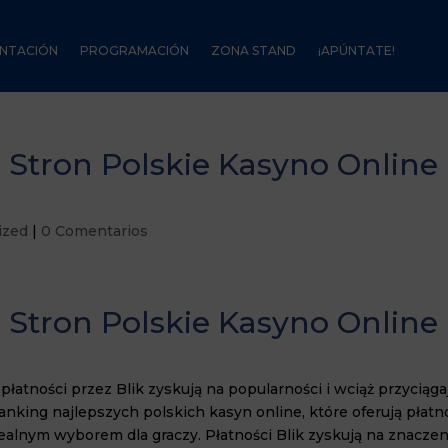
ENTACIÓN
PROGRAMACIÓN
ZONA STAND
¡APÚNTATE!
Stron Polskie Kasyno Online
ized
|
0 Comentarios
Stron Polskie Kasyno Online
łatności przez Blik zyskują na popularności i wciąż przyciąga
nking najlepszych polskich kasyn online, które oferują płatn
idealnym wyborem dla graczy. Płatności Blik zyskują na znaczen