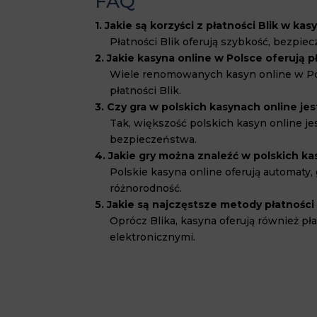
FAQ
1. Jakie są korzyści z płatności Blik w ka
Płatności Blik oferują szybkość, bezpi
2. Jakie kasyna online w Polsce oferują p
Wiele renomowanych kasyn online w Pols
płatności Blik.
3. Czy gra w polskich kasynach online je
Tak, większość polskich kasyn online j
bezpieczeństwa.
4. Jakie gry można znaleźć w polskich k
Polskie kasyna online oferują automaty,
różnorodność.
5. Jakie są najczęstsze metody płatności
Oprócz Blika, kasyna oferują również pł
elektronicznymi.