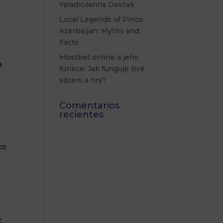
Yaradıcılarına Dəstək
Local Legends of Pinco
Azerbaijan: Myths and
Facts
Mostbet online a jeho
a
funkce: Jak funguje živé
sázení a hry?
Comentarios
recientes
e
co