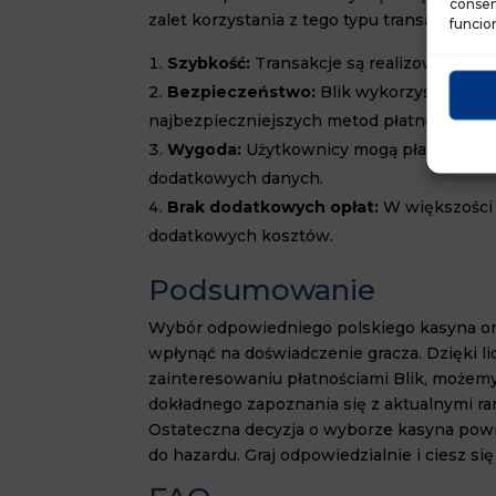
consen
zalet korzystania z tego typu transakcji:
funcio
Szybkość:
Transakcje są realizowane nat
Bezpieczeństwo:
Blik wykorzystuje zaa
najbezpieczniejszych metod płatności onli
Wygoda:
Użytkownicy mogą płacić za p
dodatkowych danych.
Brak dodatkowych opłat:
W większości 
dodatkowych kosztów.
Podsumowanie
Wybór odpowiedniego polskiego kasyna onl
wpłynąć na doświadczenie gracza. Dzięki li
zainteresowaniu płatnościami Blik, możemy
dokładnego zapoznania się z aktualnymi ran
Ostateczna decyzja o wyborze kasyna powi
do hazardu. Graj odpowiedzialnie i ciesz się